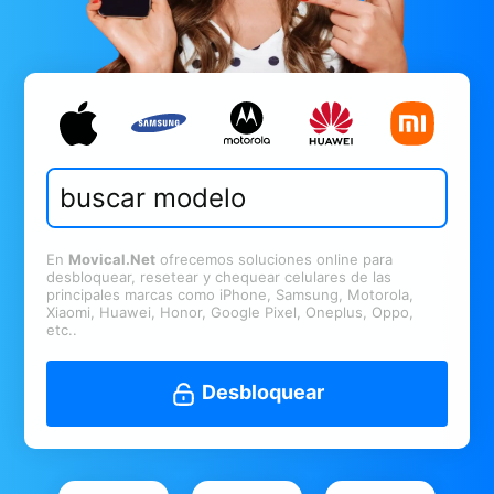
En
Movical.Net
ofrecemos soluciones online para
desbloquear, resetear y chequear celulares de las
principales marcas como iPhone, Samsung, Motorola,
Xiaomi, Huawei, Honor, Google Pixel, Oneplus, Oppo,
etc..
Desbloquear