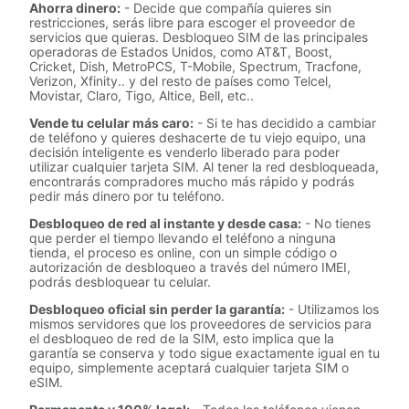
Ahorra dinero:
- Decide que compañía quieres sin
restricciones, serás libre para escoger el proveedor de
servicios que quieras. Desbloqueo SIM de las principales
operadoras de Estados Unidos, como AT&T, Boost,
Cricket, Dish, MetroPCS, T-Mobile, Spectrum, Tracfone,
Verizon, Xfinity.. y del resto de países como Telcel,
Movistar, Claro, Tigo, Altice, Bell, etc..
Vende tu celular más caro:
- Si te has decidido a cambiar
de teléfono y quieres deshacerte de tu viejo equipo, una
decisión inteligente es venderlo liberado para poder
utilizar cualquier tarjeta SIM. Al tener la red desbloqueada,
encontrarás compradores mucho más rápido y podrás
pedir más dinero por tu teléfono.
Desbloqueo de red al instante y desde casa:
- No tienes
que perder el tiempo llevando el teléfono a ninguna
tienda, el proceso es online, con un simple código o
autorización de desbloqueo a través del número IMEI,
podrás desbloquear tu celular.
Desbloqueo oficial sin perder la garantía:
- Utilizamos los
mismos servidores que los proveedores de servicios para
el desbloqueo de red de la SIM, esto implica que la
garantía se conserva y todo sigue exactamente igual en tu
equipo, simplemente aceptará cualquier tarjeta SIM o
eSIM.