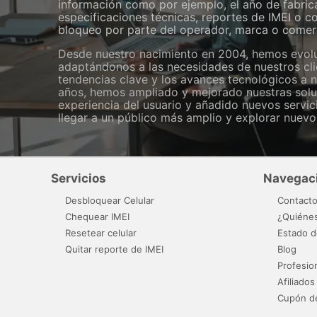
información como por ejemplo, el año de fabrica
especificaciones técnicas, reportes de IMEI o c
bloqueo por parte del operador, marca o comerc
Desde nuestro nacimiento en 2004, hemos evol
adaptándonos a las necesidades de nuestros cli
tendencias clave y los avances tecnológicos a ni
años, hemos ampliado y mejorado nuestras solu
experiencia del usuario y añadido nuevos servic
llegar a un público más amplio y explorar nuev
Servicios
Navegac
Desbloquear Celular
Contact
Chequear IMEI
¿Quiéne
Resetear celular
Estado d
Quitar reporte de IMEI
Blog
Profesio
Afiliados
Cupón d