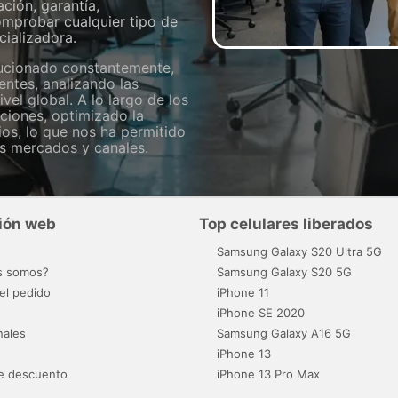
ción, garantía,
omprobar cualquier tipo de
ializadora.
ucionado constantemente,
entes, analizando las
vel global. A lo largo de los
ciones, optimizado la
ios, lo que nos ha permitido
os mercados y canales.
ión web
Top celulares liberados
o
Samsung Galaxy S20 Ultra 5G
s somos?
Samsung Galaxy S20 5G
el pedido
iPhone 11
iPhone SE 2020
nales
Samsung Galaxy A16 5G
iPhone 13
e descuento
iPhone 13 Pro Max