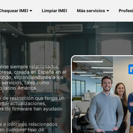
Chequear IMEI
Limpiar IMEI
Más servicios
Profes
line siempre relacionados
mpresa, creada en España en el
mundo, expandiéndonos a los
 servicios, tales como
o latino América.
o de restricción que tenga un
nto; actualizaciones,
nes de firmware han ayudado
 e informes relacionados
an cualquier tipo de