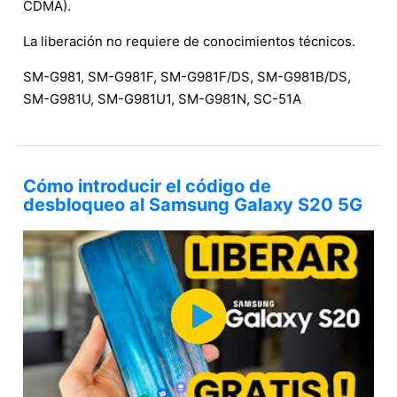
CDMA).
La liberación no requiere de conocimientos técnicos.
SM-G981, SM-G981F, SM-G981F/DS, SM-G981B/DS,
SM-G981U, SM-G981U1, SM-G981N, SC-51A
Cómo introducir el código de
desbloqueo al Samsung Galaxy S20 5G