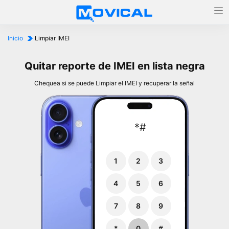
Inicio
Limpiar IMEI
Quitar reporte de IMEI en lista negra
Chequea si se puede Limpiar el IMEI y recuperar la señal
*
#
0
1
2
3
4
5
6
7
8
9
*
0
#