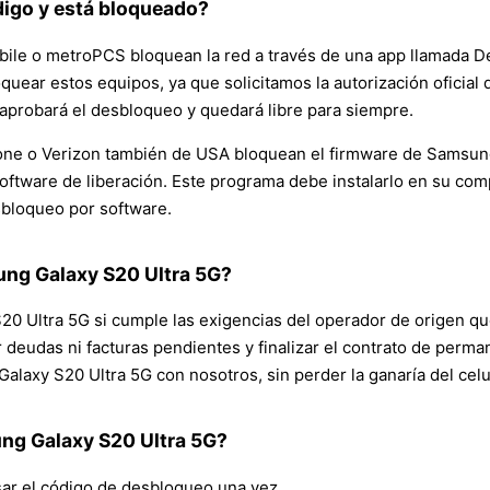
ódigo y está bloqueado?
le o metroPCS bloquean la red a través de una app llamada De
ear estos equipos, ya que solicitamos la autorización oficial
 aprobará el desbloqueo y quedará libre para siempre.
one o Verizon también de USA bloquean el firmware de Samsung
oftware de liberación. Este programa debe instalarlo en su co
sbloqueo por software.
ng Galaxy S20 Ultra 5G?
0 Ultra 5G si cumple las exigencias del operador de origen que
 deudas ni facturas pendientes y finalizar el contrato de perma
laxy S20 Ultra 5G con nosotros, sin perder la ganaría del celul
ng Galaxy S20 Ultra 5G?
sar el código de desbloqueo una vez.