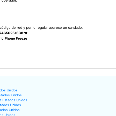
r operador.
l código de red y por lo regular aparece un candado.
7465625*638*#
rio
Phone Freeze
ados Unidos
stados Unidos
le Estados Unidos
stados Unidos
tados Unidos
os Unidos