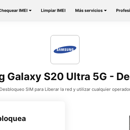
Chequear IMEI
Limpiar IMEI
Más servicios
Profes
 Galaxy S20 Ultra 5G - D
Desbloqueo SIM para Liberar la red y utilizar cualquier operado
bloquea