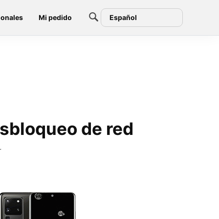
ionales
Mi pedido
Español
esbloqueo de red
r