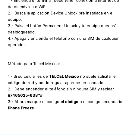
1.- Encienda el terminal, debe tener conexión a internet de
datos móviles o WiFi.
2.- Busca la aplicación Device Unlock pre instalada en el
equipo.
3.- Pulsa el botón Permanent Unlock y tu equipo quedará
desbloqueado.
4.- Apaga y enciende el teléfono con una SIM de cualquier
operador.
Método para Telcel México:
1.- Si su celular es de
TELCEL México
no suele solicitar el
código de red y por lo regular aparece un candado.
2.- Debe encender el teléfono sin ninguna SIM y teclear
#7465625*638*#
3.- Ahora marque el código
el código
o el código secundario
Phone Freeze