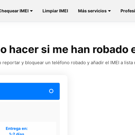
Chequear IMEI
Limpiar IMEI
Más servicios
Profes
 hacer si me han robado e
reportar y bloquear un teléfono robado y añadir el IMEI a lista
Entrega en:
1-2 días