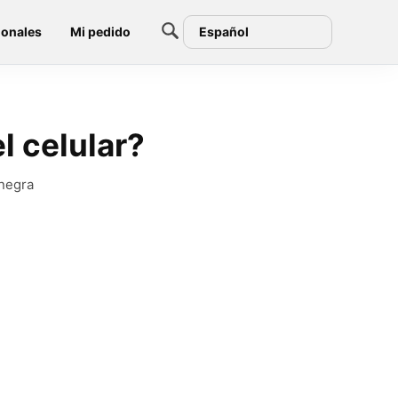
ionales
Mi pedido
Español
l celular?
 negra