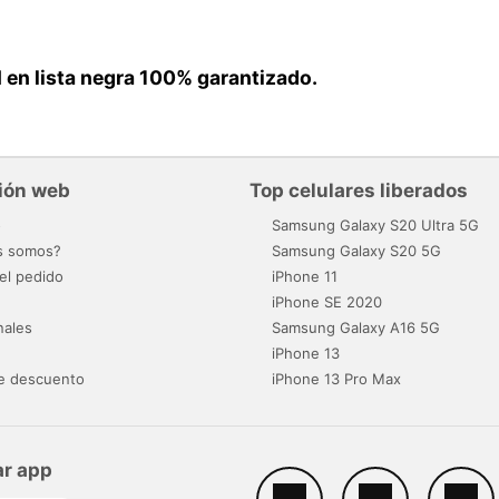
EI en lista negra 100% garantizado.
ión web
Top celulares liberados
o
Samsung Galaxy S20 Ultra 5G
s somos?
Samsung Galaxy S20 5G
el pedido
iPhone 11
iPhone SE 2020
nales
Samsung Galaxy A16 5G
iPhone 13
e descuento
iPhone 13 Pro Max
r app