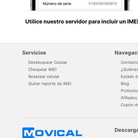
Utilice nuestro servidor para incluir un IM
Servicios
Navegac
Desbloquear Celular
Contact
Chequear IMEI
¿Quiéne
Resetear celular
Estado d
Quitar reporte de IMEI
Blog
Profesio
Afiliados
Cupón d
Descarga