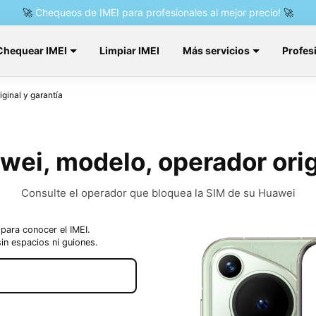
🚀
Chequeos de IMEI para profesionales al mejor precio!
🚀
Chequear IMEI
Limpiar IMEI
Más servicios
Profes
ginal y garantía
ei, modelo, operador origi
Consulte el operador que bloquea la SIM de su Huawei
para conocer el IMEI.
in espacios ni guiones.