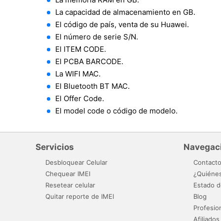
La capacidad de almacenamiento en GB.
El código de país, venta de su Huawei.
El número de serie S/N.
El ITEM CODE.
El PCBA BARCODE.
La WIFI MAC.
El Bluetooth BT MAC.
El Offer Code.
El model code o código de modelo.
Servicios
Navegac
Desbloquear Celular
Contact
Chequear IMEI
¿Quiéne
Resetear celular
Estado d
Quitar reporte de IMEI
Blog
Profesio
Afiliados