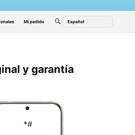
ionales
Mi pedido
Español
nal y garantía
*
#