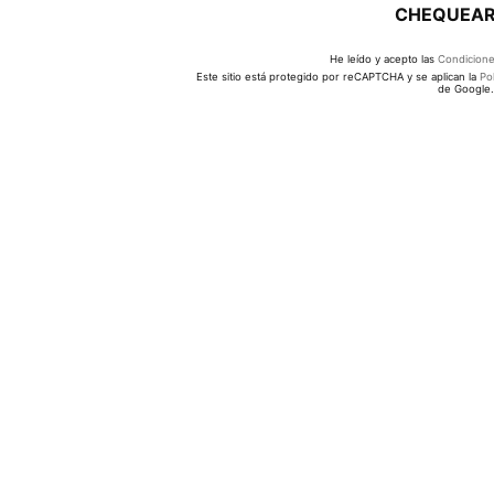
CHEQUEAR 
He leído y acepto las
Condicione
Este sitio está protegido por reCAPTCHA y se aplican la
Pol
de Google.