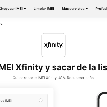
Chequear IMEI
Limpiar IMEI
Más servicios
Profes
ra.
MEI Xfinity y sacar de la li
Quitar reporte IMEI Xfinity USA. Recuperar señal
 de IMEI