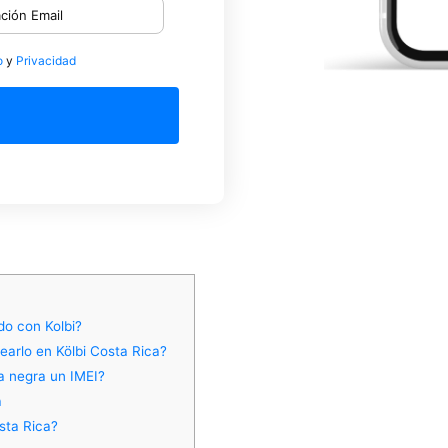
o
y
Privacidad
do con Kolbi?
earlo en Kölbi Costa Rica?
ta negra un IMEI?
a
sta Rica?