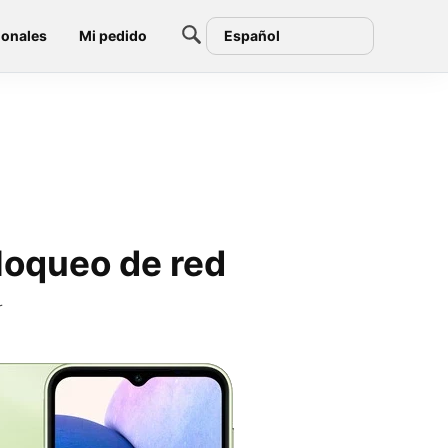
ionales
Mi pedido
Español
loqueo de red
r