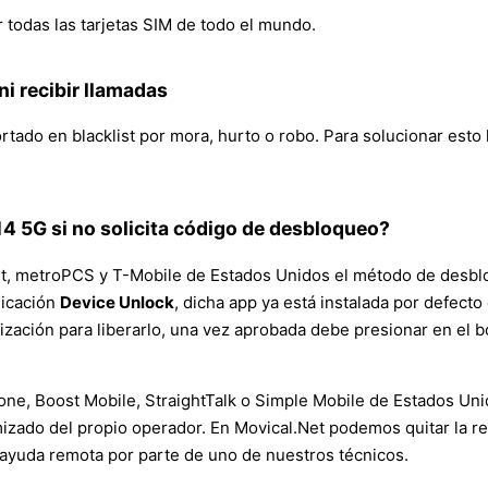
 todas las tarjetas SIM de todo el mundo.
i recibir llamadas
tado en blacklist por mora, hurto o robo. Para solucionar esto
 5G si no solicita código de desbloqueo?
t, metroPCS y T-Mobile de Estados Unidos el método de desbloq
licación
Device Unlock
, dicha app ya está instalada por defect
zación para liberarlo, una vez aprobada debe presionar en el 
e, Boost Mobile, StraightTalk o Simple Mobile de Estados Unid
ado del propio operador. En Movical.Net podemos quitar la res
ayuda remota por parte de uno de nuestros técnicos.