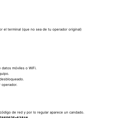
r el terminal (que no sea de tu operador original)
e datos móviles o WiFi.
quipo.
 desbloqueado.
r operador.
l código de red y por lo regular aparece un candado.
7465625*638*#