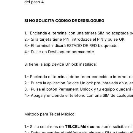
del paso 4.
SI NO SOLICITA CÓDIGO DE DESBLOQUEO
1.- Encienda el terminal con una tarjeta SIM no aceptada po
2.- Si la tarjeta tiene PIN, introduzca el PIN y pulse OK
3.- El terminal indicará ESTADO DE RED bloqueado
4.- Pulse en Desbloqueo permanente
Si tiene la app Device Unlock instalada:
1.- Encienda el terminal, debe tener conexión a internet d
2.- Busca la aplicación Device Unlock pre instalada en el e
3.- Pulsa el botón Permanent Unlock y tu equipo quedará
4.- Apaga y enciende el teléfono con una SIM de cualquie
Método para Telcel México:
1.- Si su celular es de
TELCEL México
no suele solicitar e
2.- Debe encender el teléfono sin ninguna SIM y teclear
#