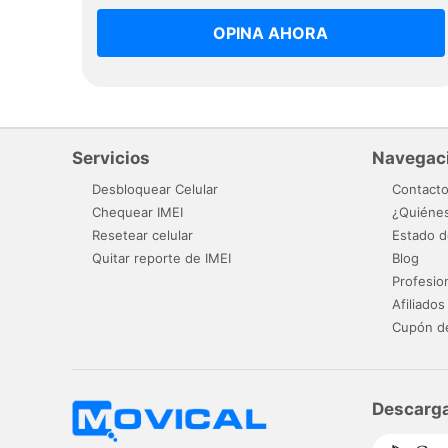
OPINA AHORA
Servicios
Navegac
Desbloquear Celular
Contact
Chequear IMEI
¿Quiéne
Resetear celular
Estado d
Quitar reporte de IMEI
Blog
Profesio
Afiliados
Cupón d
Descarga