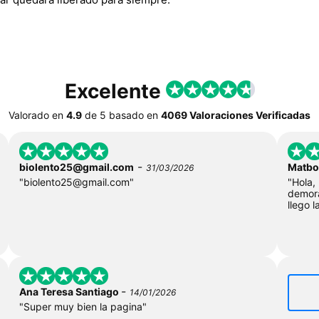
Excelente
Valorado en
4.9
de
5
basado en
4069 Valoraciones Verificadas
-
biolento25@gmail.com
Matbo
31/03/2026
"
biolento25@gmail.com
"
"Hola,
demor
llego l
-
Ana Teresa Santiago
14/01/2026
"Super muy bien la pagina"