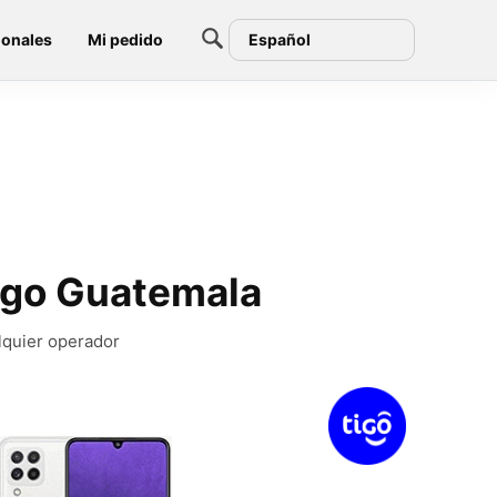
ionales
Mi pedido
Español
igo Guatemala
lquier operador