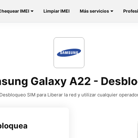
Chequear IMEI
Limpiar IMEI
Más servicios
Profes
msung Galaxy A22 - Desblo
Desbloqueo SIM para Liberar la red y utilizar cualquier operado
bloquea