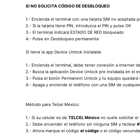
SI NO SOLICITA CÓDIGO DE DESBLOQUEO
1.- Encienda el terminal con una tarjeta SIM no aceptada po
2.- Si la tarjeta tiene PIN, introduzca el PIN y pulse OK
3.- El terminal indicará ESTADO DE RED bloqueado
4.- Pulse en Desbloqueo permanente
Si tiene la app Device Unlock instalada:
1.- Encienda el terminal, debe tener conexión a internet d
2.- Busca la aplicación Device Unlock pre instalada en el e
3.- Pulsa el botón Permanent Unlock y tu equipo quedará
4.- Apaga y enciende el teléfono con una SIM de cualquie
Método para Telcel México:
1.- Si su celular es de
TELCEL México
no suele solicitar e
2.- Debe encender el teléfono sin ninguna SIM y teclear
#
3.- Ahora marque el código
el código
o el código secunda