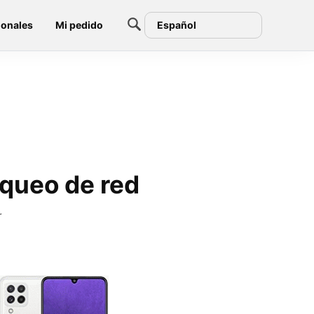
ionales
Mi pedido
Español
queo de red
r