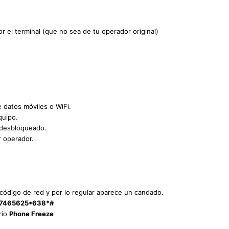
r el terminal (que no sea de tu operador original)
e datos móviles o WiFi.
quipo.
 desbloqueado.
r operador.
l código de red y por lo regular aparece un candado.
7465625*638*#
rio
Phone Freeze