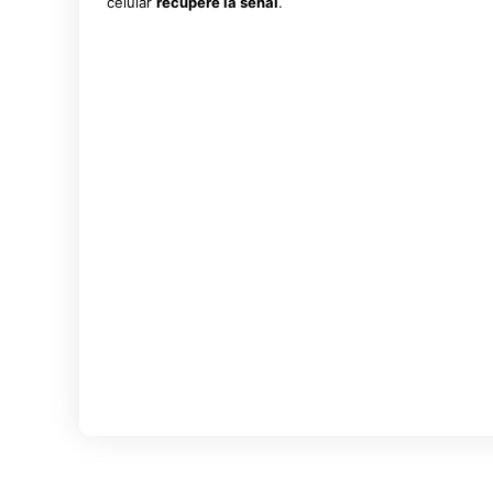
celular
recupere la señal
.