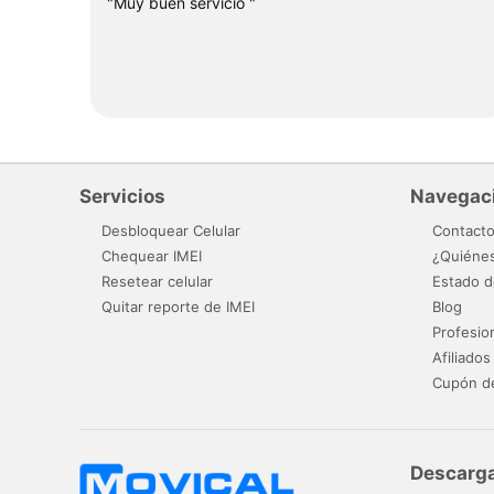
"Muy buen servicio "
Servicios
Navegac
Desbloquear Celular
Contact
Chequear IMEI
¿Quiéne
Resetear celular
Estado d
Quitar reporte de IMEI
Blog
Profesio
Afiliados
Cupón d
Descarga