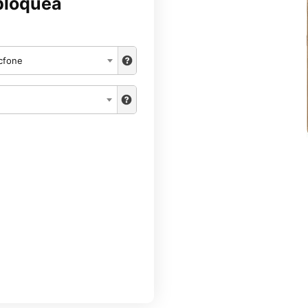
bloquea
cfone