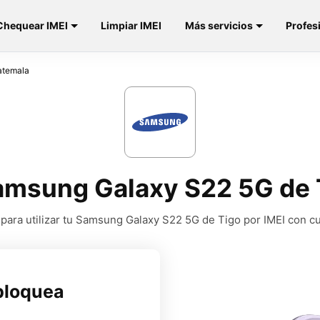
Chequear IMEI
Limpiar IMEI
Más servicios
Profes
atemala
amsung Galaxy S22 5G de 
ara utilizar tu Samsung Galaxy S22 5G de Tigo por IMEI con c
bloquea