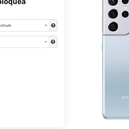
bloquea
ectrum