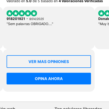
Valorado en
5.0
de
5
basado en
4 Valoraciones Verificadas
-
918201921
Donal
9/04/2025
"Sem palavras OBRIGADO...."
"Muy b
VER MAS OPINIONES
OPINA AHORA