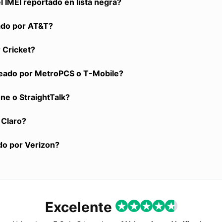
 IMEI reportado en lista negra?
ado por AT&T?
 Cricket?
ueado por MetroPCS o T-Mobile?
ne o StraightTalk?
 Claro?
do por Verizon?
Excelente