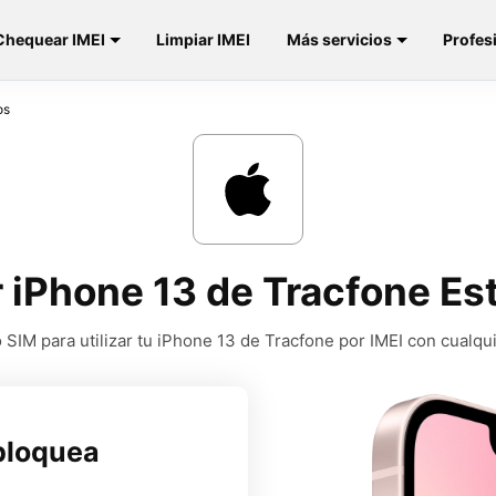
Chequear IMEI
Limpiar IMEI
Más servicios
Profes
os
 iPhone 13 de Tracfone Es
SIM para utilizar tu iPhone 13 de Tracfone por IMEI con cualqu
bloquea