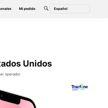
ionales
Mi pedido
Español
tados Unidos
ier operador