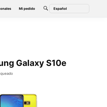
ionales
Mi pedido
Español
sung Galaxy S10e
loqueado