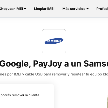
Chequear IMEI
Limpiar IMEI
Más servicios
Profes
 Google, PayJoy a un Sam
nes por IMEI y cable USB para remover y resetear tu equipo b
 podrás remover la cuenta