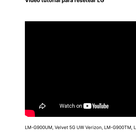
Video tutorial para resetear LG
LM-G900UM, Velvet 5G UW Verizon, LM-G900TM,