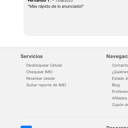
-
Fernando T.
7/09/2023
"Más rápido de lo anunciado!"
Servicios
Navegac
Desbloquear Celular
Contact
Chequear IMEI
¿Quiéne
Resetear celular
Estado d
Quitar reporte de IMEI
Blog
Profesio
Afiliados
Cupón d