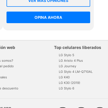
VER MAS OPINIONES
OPINA AHORA
ión web
Top celulares liberados
o
LG Stylo 5
s somos?
LG Aristo 4 Plus
el pedido
LG Journey
LG Stylo 4 LM-Q710AL
nales
LG K40
LG K30 (2019)
e descuento
LG Stylo 6