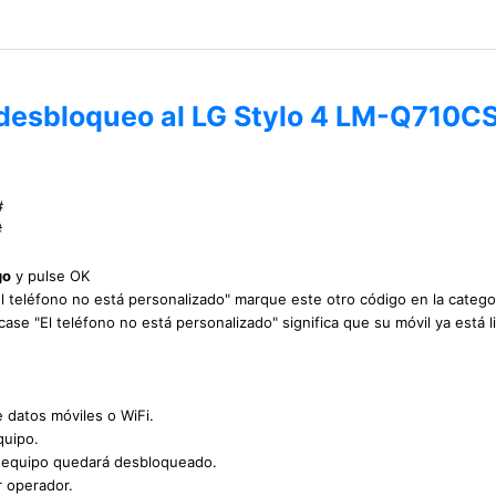
 desbloqueo al LG Stylo 4 LM-Q710C
#
#
go
y pulse OK
"El teléfono no está personalizado" marque este otro código en la categ
icase "El teléfono no está personalizado" significa que su móvil ya está
e datos móviles o WiFi.
quipo.
u equipo quedará desbloqueado.
r operador.