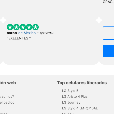
GRACI
-
aaron
de Mexico
6/12/2018
"EXELENTES "
ión web
Top celulares liberados
o
LG Stylo 5
s somos?
LG Aristo 4 Plus
el pedido
LG Journey
LG Stylo 4 LM-Q710AL
nales
LG K40