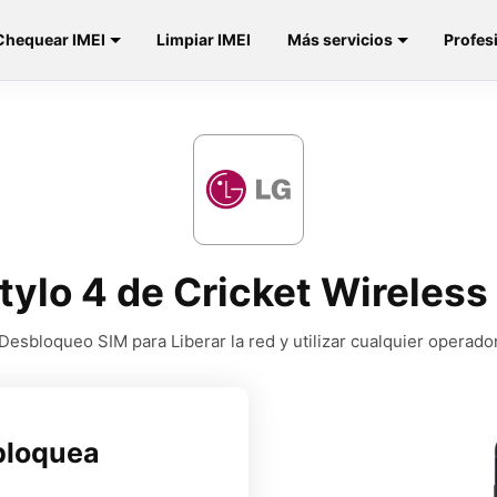
Chequear IMEI
Limpiar IMEI
Más servicios
Profes
Stylo 4 de Cricket Wirele
Desbloqueo SIM para Liberar la red y utilizar cualquier operado
bloquea