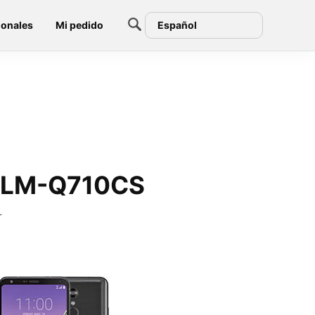
ionales
Mi pedido
Español
ss LM-Q710CS
r