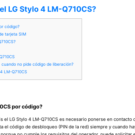
del LG Stylo 4 LM-Q710CS?
or código?
de tarjeta SIM
-Q710CS?
-Q710CS
cuando no pide código de liberación?
lo 4 LM-Q710CS
710CS por código?
atis el LG Stylo 4 LM-Q710CS es necesario ponerse en contacto c
a el código de desbloqueo (PIN de la red) siempre y cuando haya f
orque no cumple los requisitos del operador, puede solicitar 