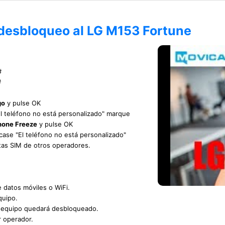
 desbloqueo al LG M153 Fortune
#
#
go
y pulse OK
"El teléfono no está personalizado" marque
hone Freeze
y pulse OK
icase "El teléfono no está personalizado"
etas SIM de otros operadores.
e datos móviles o WiFi.
VIDEO TUTORIAL
quipo.
u equipo quedará desbloqueado.
r operador.