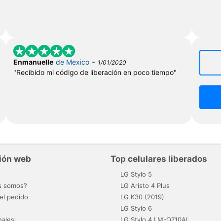
-
Enmanuelle
de Mexico
1/01/2020
"Recibido mi código de liberación en poco tiempo"
ión web
Top celulares liberados
o
LG Stylo 5
s somos?
LG Aristo 4 Plus
el pedido
LG K30 (2019)
LG Stylo 6
nales
LG Stylo 4 LM-Q710AL