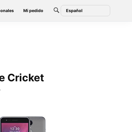
ionales
Mi pedido
Español
e Cricket
r