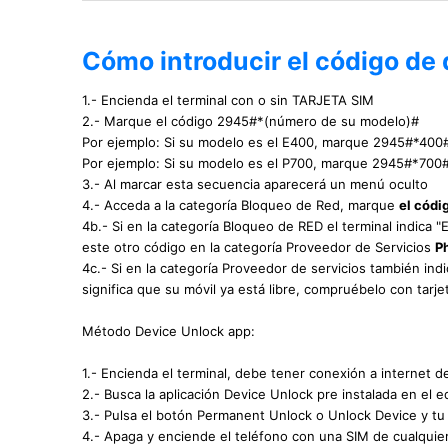
Cómo introducir el código de
1.- Encienda el terminal con o sin TARJETA SIM
2.- Marque el código 2945#*(número de su modelo)#
Por ejemplo: Si su modelo es el E400, marque 2945#*400
Por ejemplo: Si su modelo es el P700, marque 2945#*700
3.- Al marcar esta secuencia aparecerá un menú oculto
4.- Acceda a la categoría Bloqueo de Red, marque
el códi
4b.- Si en la categoría Bloqueo de RED el terminal indica 
este otro código en la categoría Proveedor de Servicios
P
4c.- Si en la categoría Proveedor de servicios también ind
significa que su móvil ya está libre, compruébelo con tarj
Método Device Unlock app:
1.- Encienda el terminal, debe tener conexión a internet d
2.- Busca la aplicación Device Unlock pre instalada en el e
3.- Pulsa el botón Permanent Unlock o Unlock Device y t
4.- Apaga y enciende el teléfono con una SIM de cualquie