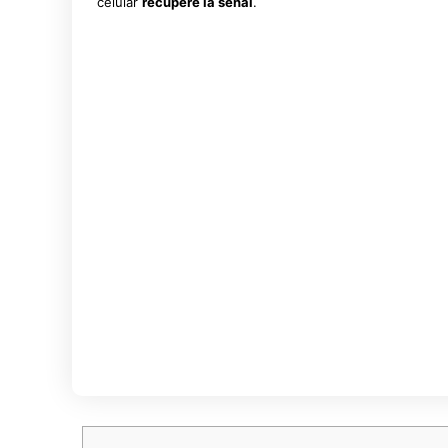
celular
recupere la señal
.