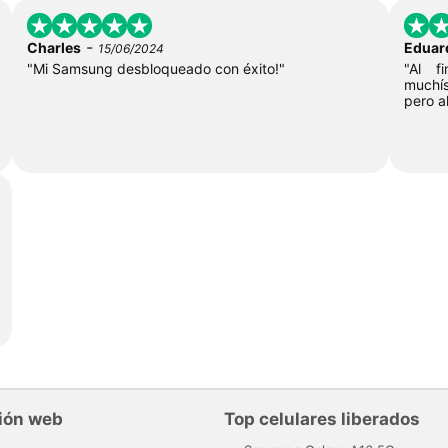
-
Charles
Edua
15/06/2024
"Mi Samsung desbloqueado con éxito!"
"Al f
muchís
pero a
ión web
Top celulares liberados