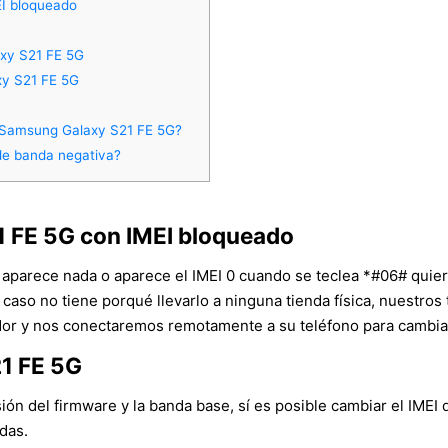
I bloqueado
axy S21 FE 5G
xy S21 FE 5G
n Samsung Galaxy S21 FE 5G?
de banda negativa?
 FE 5G con IMEI bloqueado
o aparece nada o aparece el IMEI 0 cuando se teclea *#06# quier
e caso no tiene porqué llevarlo a ninguna tienda física, nuestro
r y nos conectaremos remotamente a su teléfono para cambiar e
1 FE 5G
n del firmware y la banda base, sí es posible cambiar el IMEI
adas.