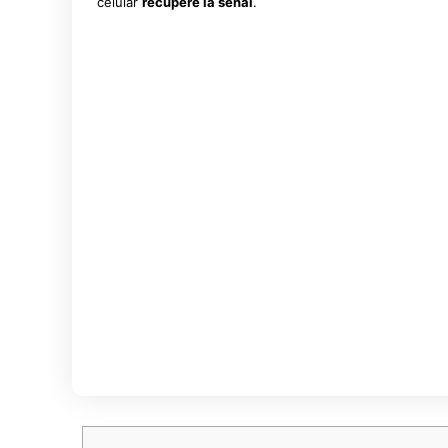
celular
recupere la señal
.