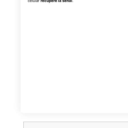
celular
recupere la señal
.