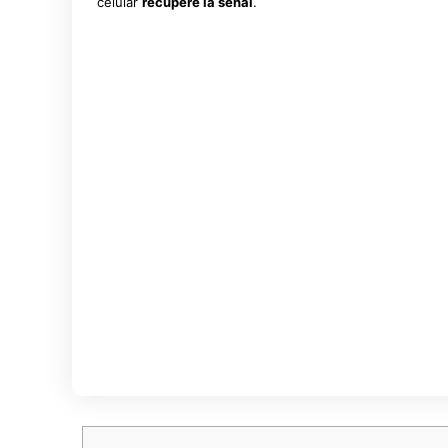
celular
recupere la señal
.