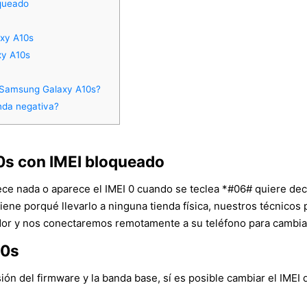
queado
axy A10s
xy A10s
n Samsung Galaxy A10s?
nda negativa?
0s con IMEI bloqueado
rece nada o aparece el IMEI 0 cuando se teclea *#06# quiere dec
tiene porqué llevarlo a ninguna tienda física, nuestros técnico
r y nos conectaremos remotamente a su teléfono para cambiar e
10s
n del firmware y la banda base, sí es posible cambiar el IMEI 