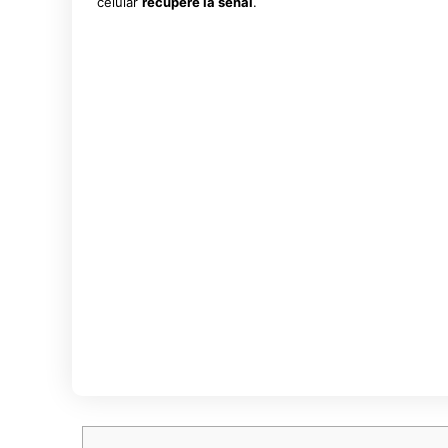
celular
recupere la señal
.