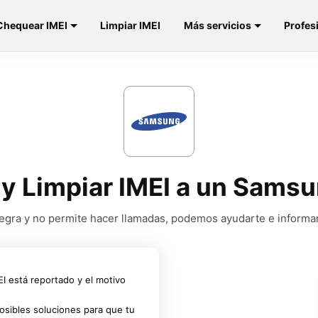
Chequear IMEI
Limpiar IMEI
Más servicios
Profes
e y Limpiar IMEI a un Sams
a negra y no permite hacer llamadas, podemos ayudarte e informa
MEI está reportado y el motivo
osibles soluciones para que tu