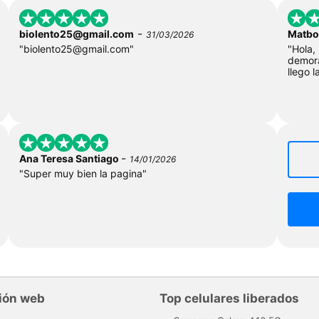
-
biolento25@gmail.com
Matbo
31/03/2026
"
biolento25@gmail.com
"
"Hola,
demor
llego l
-
Ana Teresa Santiago
14/01/2026
"Super muy bien la pagina"
ión web
Top celulares liberados