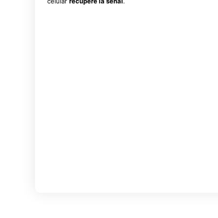
celular
recupere la señal
.