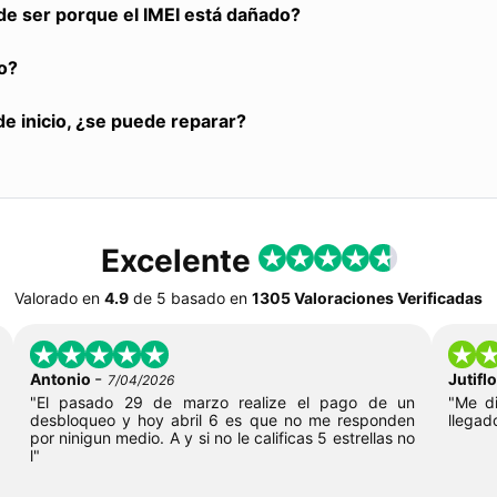
de ser porque el IMEI está dañado?
o?
de inicio, ¿se puede reparar?
Excelente
Valorado en
4.9
de
5
basado en
1305 Valoraciones Verificadas
-
Antonio
Jutif
7/04/2026
"El pasado 29 de marzo realize el pago de un
"Me di
desbloqueo y hoy abril 6 es que no me responden
llegad
por ninigun medio. A y si no le calificas 5 estrellas no
l"