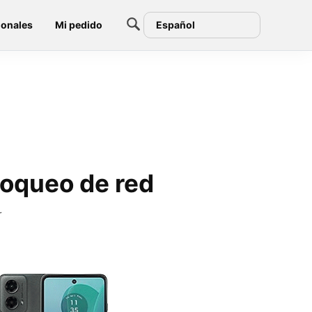
ionales
Mi pedido
Español
loqueo de red
r