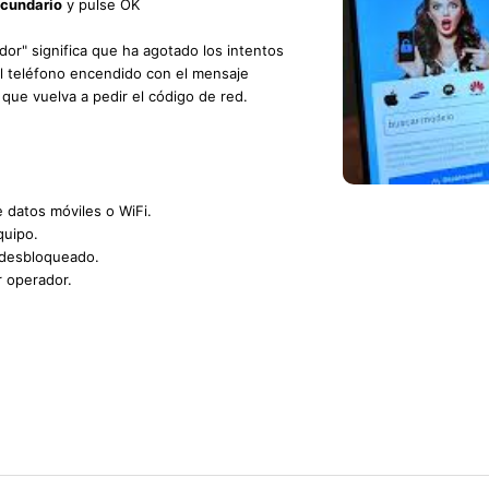
ecundario
y pulse OK
idor" significa que ha agotado los intentos
 el teléfono encendido con el mensaje
 que vuelva a pedir el código de red.
VIDEO TUTORIAL
e datos móviles o WiFi.
quipo.
 desbloqueado.
r operador.