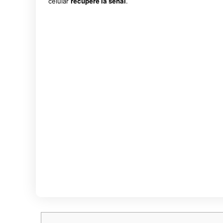
celular
recupere la señal
.