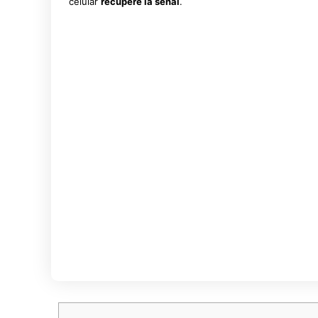
celular
recupere la señal
.