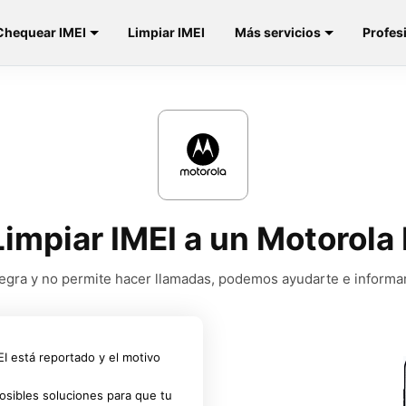
Chequear IMEI
Limpiar IMEI
Más servicios
Profes
 Limpiar IMEI a un Motorol
a negra y no permite hacer llamadas, podemos ayudarte e informa
MEI está reportado y el motivo
osibles soluciones para que tu