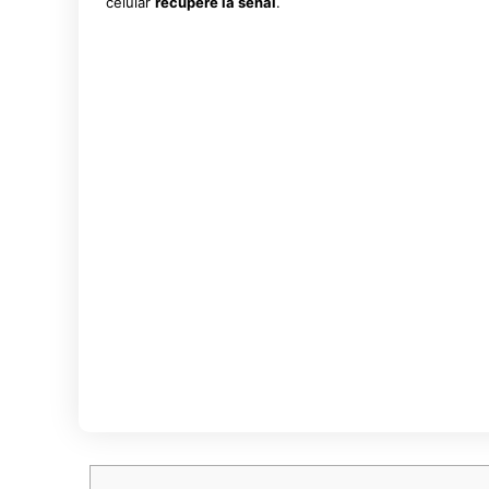
celular
recupere la señal
.