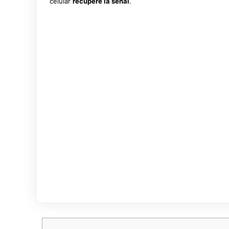
celular
recupere la señal
.