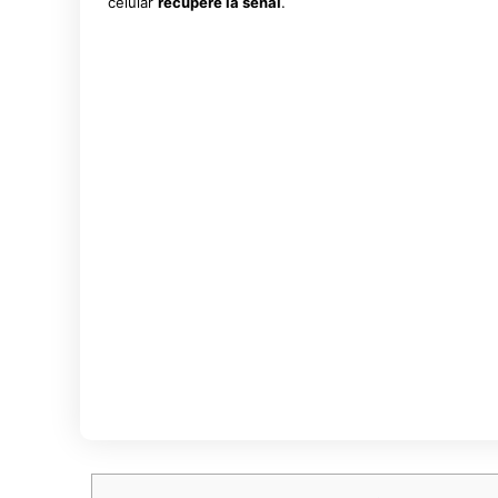
celular
recupere la señal
.