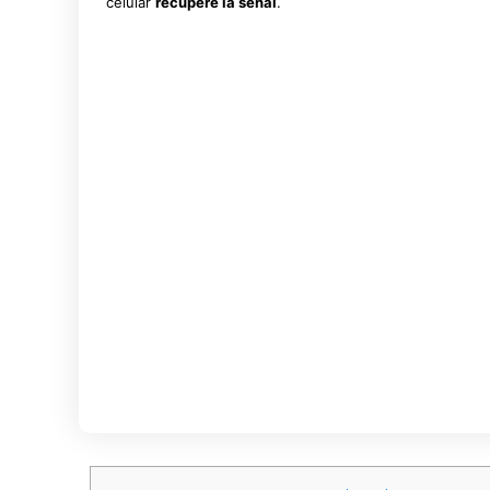
celular
recupere la señal
.