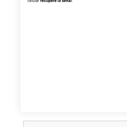
celular
recupere la señal
.