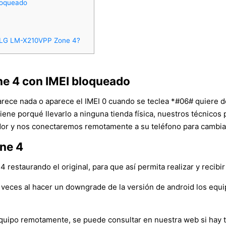
loqueado
n LG LM-X210VPP Zone 4?
e 4 con IMEI bloqueado
arece nada o aparece el IMEI 0 cuando se teclea *#06# quiere d
tiene porqué llevarlo a ninguna tienda física, nuestros técnico
r y nos conectaremos remotamente a su teléfono para cambiar e
ne 4
estaurando el original, para que así permita realizar y recibi
veces al hacer un downgrade de la versión de android los equ
l equipo remotamente, se puede consultar en nuestra web si hay