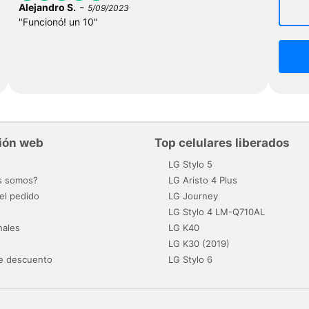
-
Alejandro S.
5/09/2023
"Funcionó! un 10"
ión web
Top celulares liberados
o
LG Stylo 5
s somos?
LG Aristo 4 Plus
el pedido
LG Journey
LG Stylo 4 LM-Q710AL
nales
LG K40
LG K30 (2019)
e descuento
LG Stylo 6