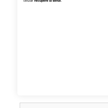
celular
recupere la señal
.