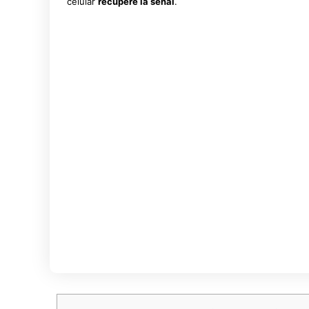
celular
recupere la señal
.