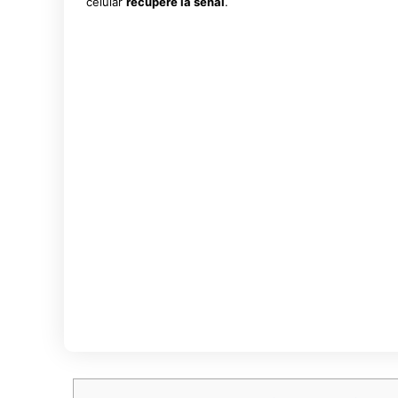
celular
recupere la señal
.