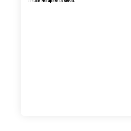
celular
recupere la señal
.