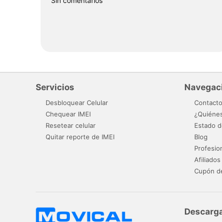
"Sin comentarios "
Servicios
Navegac
Desbloquear Celular
Contact
Chequear IMEI
¿Quiéne
Resetear celular
Estado d
Quitar reporte de IMEI
Blog
Profesio
Afiliados
Cupón d
Descarga