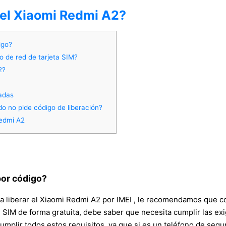
del Xiaomi Redmi A2?
igo?
 de red de tarjeta SIM?
2?
madas
o no pide código de liberación?
Redmi A2
por código?
a liberar el Xiaomi Redmi A2 por IMEI , le recomendamos que co
IM de forma gratuita, debe saber que necesita cumplir las exigen
mplir todos estos requisitos, ya que si es un teléfono de segu