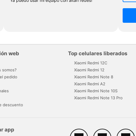
"Ya puedo usar mi equipo con altán redes!"
ión web
Top celulares liberados
o
Xiaomi Redmi 12C
s somos?
Xiaomi Redmi 12
el pedido
Xiaomi Redmi Note 8
Xiaomi Redmi A2
nales
Xiaomi Redmi Note 10S
Xiaomi Redmi Note 13 Pro
e descuento
r app