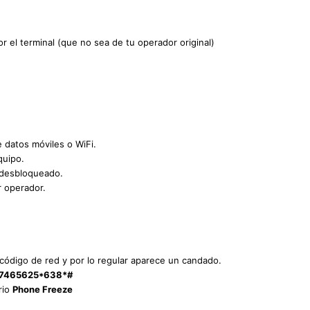
r el terminal (que no sea de tu operador original)
e datos móviles o WiFi.
quipo.
 desbloqueado.
r operador.
l código de red y por lo regular aparece un candado.
7465625*638*#
rio
Phone Freeze