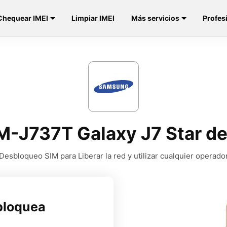
Chequear IMEI
Limpiar IMEI
Más servicios
Profes
M-J737T Galaxy J7 Star d
Desbloqueo SIM para Liberar la red y utilizar cualquier operado
bloquea