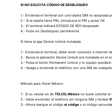
SI NO SOLICITA CÓDIGO DE DESBLOQUEO
1.- Encienda el terminal con una tarjeta SIM no aceptada po
2.- Si la tarjeta tiene PIN, introduzca el PIN y pulse OK
3.- El terminal indicará ESTADO DE RED bloqueado
4.- Pulse en Desbloqueo permanente
Si tiene la app Device Unlock instalada:
1.- Encienda el terminal, debe tener conexión a internet d
2.- Busca la aplicación Device Unlock pre instalada en el e
3.- Pulsa el botón Permanent Unlock y tu equipo quedará
4.- Apaga y enciende el teléfono con una SIM de cualquie
Método para Telcel México:
1.- Si su celular es de
TELCEL México
no suele solicitar e
2.- Debe encender el teléfono sin ninguna SIM y teclear
#
3.- Ahora marque el código
el código
o el código secunda