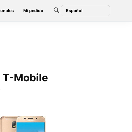
ionales
Mi pedido
Español
e T-Mobile
r