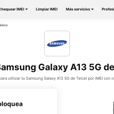
Chequear IMEI
Limpiar IMEI
Más servicios
Profes
éxico
amsung Galaxy A13 5G de
ara utilizar tu Samsung Galaxy A13 5G de Telcel por IMEI con c
bloquea