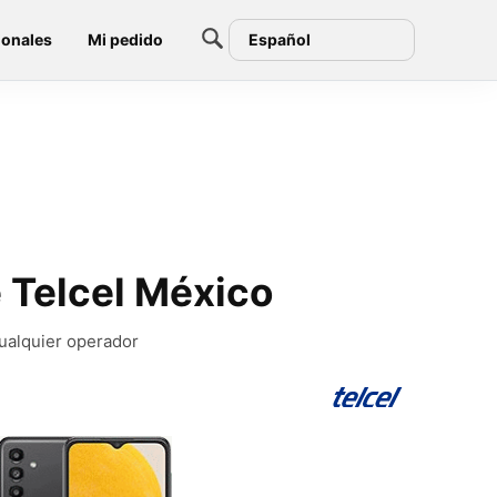
ionales
Mi pedido
Español
 Telcel México
ualquier operador