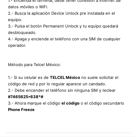
1.- Encienda el terminal, debe tener conexión a internet de
datos móviles o WiFi.
2.- Busca la aplicación Device Unlock pre instalada en el
equipo.
3.- Pulsa el botón Permanent Unlock y tu equipo quedará
desbloqueado.
4.- Apaga y enciende el teléfono con una SIM de cualquier
operador.
Método para Telcel México:
1.- Si su celular es de
TELCEL México
no suele solicitar el
código de red y por lo regular aparece un candado.
2.- Debe encender el teléfono sin ninguna SIM y teclear
#7465625*638*#
3.- Ahora marque el código
el código
o el código secundario
Phone Freeze