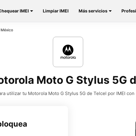
Chequear IMEI
Limpiar IMEI
Más servicios
Profes
l México
torola Moto G Stylus 5G d
a utilizar tu Motorola Moto G Stylus 5G de Telcel por IMEI con
bloquea