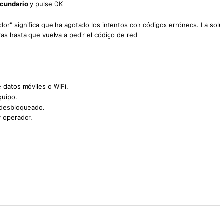
ecundario
y pulse OK
uidor" significa que ha agotado los intentos con códigos erróneos. La sol
as hasta que vuelva a pedir el código de red.
e datos móviles o WiFi.
quipo.
 desbloqueado.
r operador.