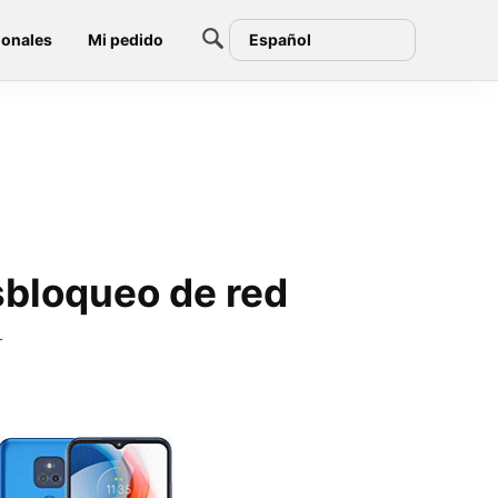
ionales
Mi pedido
Español
sbloqueo de red
r