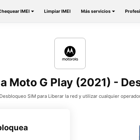
Chequear IMEI
Limpiar IMEI
Más servicios
Profes
la Moto G Play (2021) - De
Desbloqueo SIM para Liberar la red y utilizar cualquier operado
bloquea