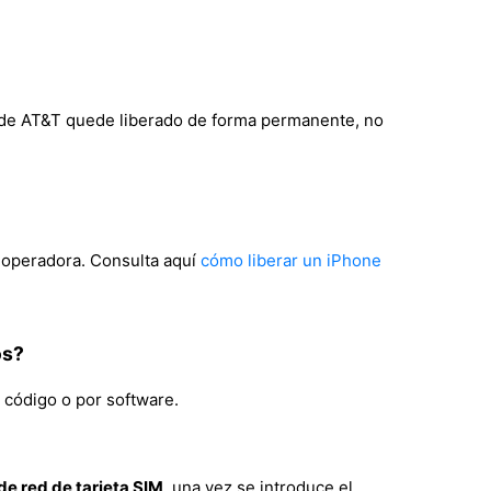
5G de AT&T quede liberado de forma permanente, no
a operadora. Consulta aquí
cómo liberar un iPhone
os?
 código o por software.
e red de tarjeta SIM
, una vez se introduce el