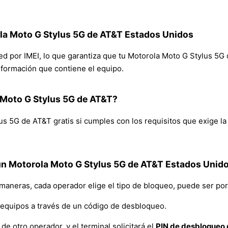
ola Moto G Stylus 5G de AT&T Estados Unidos
 red por IMEI, lo que garantiza que tu Motorola Moto G Stylus 
 información que contiene el equipo.
 Moto G Stylus 5G de AT&T?
us 5G de AT&T gratis si cumples con los requisitos que exige l
un Motorola Moto G Stylus 5G de AT&T Estados Unid
 maneras, cada operador elige el tipo de bloqueo, puede ser por
equipos a través de un código de desbloqueo.
de otro operador, y el terminal solicitará el
PIN de desbloqueo d