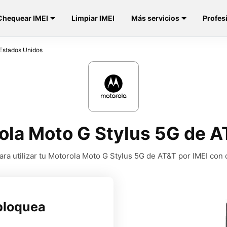
Chequear IMEI
Limpiar IMEI
Más servicios
Profes
Estados Unidos
ola Moto G Stylus 5G de A
ra utilizar tu Motorola Moto G Stylus 5G de AT&T por IMEI con 
bloquea