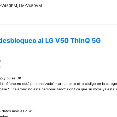
M-V450PM, LM-V450VM
 desbloqueo al LG V50 ThinQ 5G
#
#
go
y pulse OK
"El teléfono no está personalizado" marque este otro código en la categ
icase "El teléfono no está personalizado" significa que su móvil ya está
e datos móviles o WiFi.
quipo.