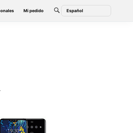
ionales
Mi pedido
Español
r