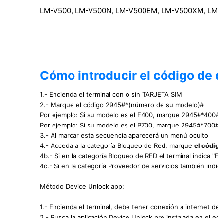
LM-V500, LM-V500N, LM-V500EM, LM-V500XM, L
Cómo introducir el código de
1.- Encienda el terminal con o sin TARJETA SIM
2.- Marque el código 2945#*(número de su modelo)#
Por ejemplo: Si su modelo es el E400, marque 2945#*400
Por ejemplo: Si su modelo es el P700, marque 2945#*700
3.- Al marcar esta secuencia aparecerá un menú oculto
4.- Acceda a la categoría Bloqueo de Red, marque
el códi
4b.- Si en la categoría Bloqueo de RED el terminal indica 
4c.- Si en la categoría Proveedor de servicios también ind
Método Device Unlock app:
1.- Encienda el terminal, debe tener conexión a internet d
2.- Busca la aplicación Device Unlock pre instalada en el e