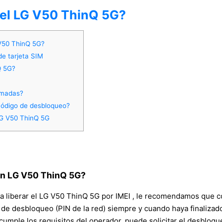
del LG V50 ThinQ 5G?
 V50 ThinQ 5G?
de tarjeta SIM
Q 5G?
amadas?
 código de desbloqueo?
LG V50 ThinQ 5G
 un LG V50 ThinQ 5G?
a liberar el LG V50 ThinQ 5G por IMEI , le recomendamos que c
 de desbloqueo (PIN de la red) siempre y cuando haya finalizado 
umple los requisitos del operador, puede solicitar el desbloqu