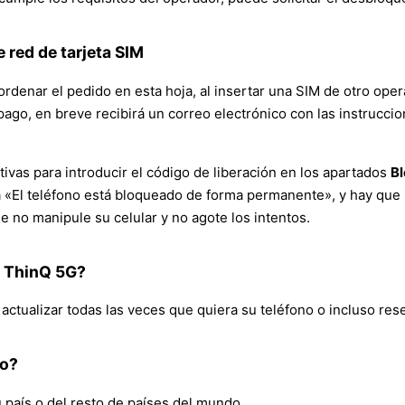
 red de tarjeta SIM
denar el pedido en esta hoja, al insertar una SIM de otro operado
pago, en breve recibirá un correo electrónico con las instrucci
ivas para introducir el código de liberación en los apartados
Bl
á «El teléfono está bloqueado de forma permanente», y hay que 
 no manipule su celular y no agote los intentos.
0 ThinQ 5G?
tualizar todas las veces que quiera su teléfono o incluso reset
do?
 país o del resto de países del mundo.