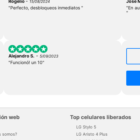
-
Rogelio
Jose 
15/08/2024
"Perfecto, desbloqueos inmediatos "
"En au
"
-
Alejandro S.
5/09/2023
"Funcionó! un 10"
ión web
Top celulares liberados
o
LG Stylo 5
s somos?
LG Aristo 4 Plus